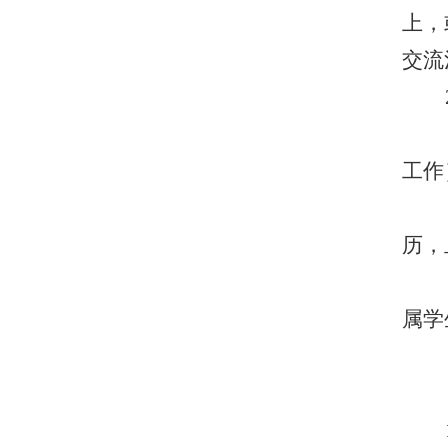
上，
交流
工作
历，
属学