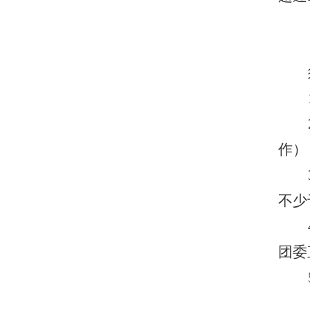
作）
不少
团委