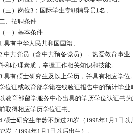
（三）岗位
3
：
国际学生专职辅导员
1
名。
二、招聘条件
（一）基本条件
1
.
具有中华人民共和国国籍
。
2.
中共党员（含中共预备党员），热爱教育事业
件和心理素质，掌握工作相关知识和技能。
3
.
具有硕士研究生及以上学历，并具有相应学位
学位证或教育部学籍在线验证报告中的预计毕业
以教育部留学服务中心出具的学历学位认证书为
前取得相应学历学位证书。
4.
硕士研究生年龄不超过
28
岁（
199
8
年
1
月
1
日以
32
岁
（
199
4
年
1
月
1
日以后出生）。