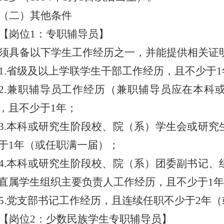
（二）其他条件
【岗位
1
：专职辅导员】
须
具备以下
学生工作经历
之一，并能提供相关证
1.
省级
及以上
学联学生干部工作经历，且不少于
1
2.
兼职辅导员工作经历（兼职辅导员应在本科
，且不少于
1
年；
3.
本科或研究生阶段校、院（
系
）学生会或研究
于
1
年（或任职满一届）；
4.
本科或研究生阶段校、院（
系
）团委副书记、
直属学生组织
主要
负责人工作经历，且不少于
1
年
5.
党支部书记工作经历，且连续任职不少于
2
年（
【岗位
2
：少数民族学生专职辅导员】