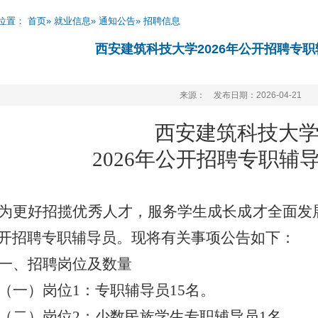
位置：
首页
»
就业信息
»
通知公告
» 招聘信息
西安建筑科技大学2026年公开招聘专
来源： 发布日期：2026-04-21
西安建筑科技大
202
6
年
公开招聘专职
辅
为更好招揽优秀人才，服务学生成长成才全面发
开招聘专职辅导员。现将有关事项公告如下：
一、
招聘岗位
及
数量
（一）岗位
1
：
专职辅导员
15
名。
（二）岗位
2
：
少数民族学生专职辅导员
1
名。