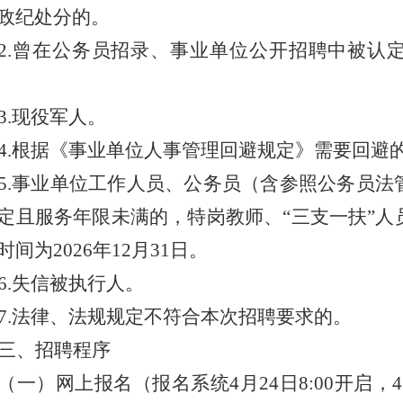
政纪处分的
。
2.
曾在公务员招录、事业单位公开招聘中被认
3.
现役军人
。
4.
根据《
事业单位人事管理
回避规定》
需要回避
5.
事业单位工作人员、公务员（含参照公务员法
定且服务年限未满的，特岗教师、
“
三支一扶
”
人
时间为
2026
年
12
月
31
日
。
6.
失信被执行人
。
7.
法律、法规规定不符合本次招聘要求的。
三、招聘程序
（一）网上报名（
报名系统
4
月
24
日
8:00
开启，
4