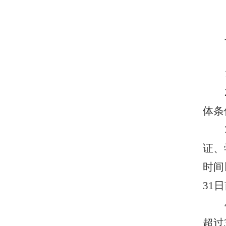
体条
证、
时间
31
日
超过