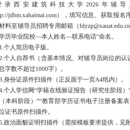
登录
西安建筑科技大学
202
6
年辅导
tp://jdbm.xahaimai.com
）
，填写信息
、
获取报名
材料至
辅导员
招聘专用邮箱（
fdyzp@xauat.edu.c
学历
毕业院校
—
本人姓名
—
联系
电话
”
命名
。
1.
个人简历电子版
。
2.
个人自荐书（含基本情况、对辅导员岗位的认
总字数不超过
1000
字）
。
3.
身份证原件扫描件（正反面于一页
A4
纸内）
。
4.
个人学信网
“
学籍在线验证报告（研究生阶段）
（本科阶段）
”“
教育部学历证书电子注册备案表
位证书原件扫描件
。
5.
政治面貌证明
扫描件
（需按模板要求提供，见