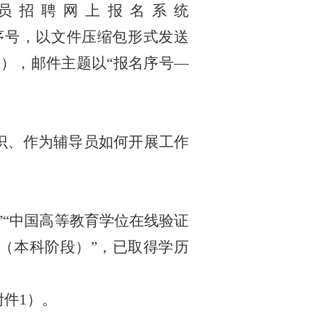
员招聘网上报名系统
序号，
以文件压缩包形式
发送
n
），邮件主题以
“
报名序号
—
识、作为辅导员如何开展工作
”“
中国高等教育学位在线验证
（本科阶段）
”
，
已取得
学历
附件
1
）
。